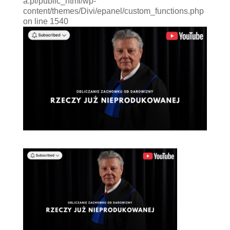
a.pl/public_html/wp-
content/themes/Divi/epanel/custom_functions.php
on line 1540