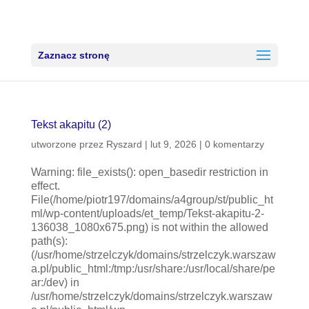
Zaznacz stronę
Tekst akapitu (2)
utworzone przez
Ryszard
|
lut 9, 2026
|
0 komentarzy
Warning: file_exists(): open_basedir restriction in
effect.
File(/home/piotr197/domains/a4group/st/public_ht
ml/wp-content/uploads/et_temp/Tekst-akapitu-2-
136038_1080x675.png) is not within the allowed
path(s):
(/usr/home/strzelczyk/domains/strzelczyk.warszaw
a.pl/public_html:/tmp:/usr/share:/usr/local/share/pe
ar:/dev) in
/usr/home/strzelczyk/domains/strzelczyk.warszaw