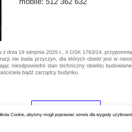
mobile: 512 362 632
z dnia 19 sierpnia 2025 r., II OSK 1763/24, przypomni
stracji nie bada przyczyn, dla których obiekt jest w nie
iając nieodpowiedni stan techniczny obiektu budowlan
łaściciela bądź zarządcy budynku.
Wszystkie orzeczenia
lików Cookie, abyśmy mogli poprawiać serwis dla wygody użytkown