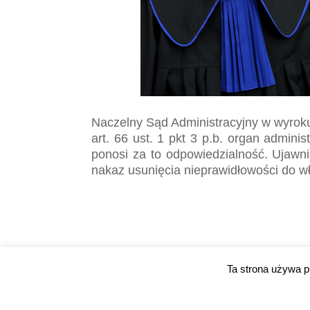
Naczelny Sąd Administracyjny w wyroku 
art. 66 ust. 1 pkt 3 p.b. organ admini
ponosi za to odpowiedzialność. Ujawn
nakaz usunięcia nieprawidłowości do w
Ta strona używa p
2026©Kancelaria Prawna - Ryszard Strzelczyk